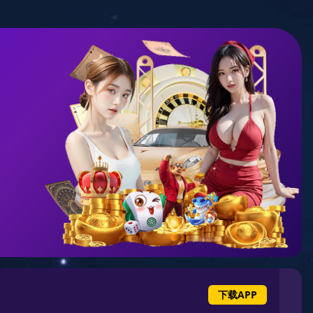
上海市嘉定区恒谐路300号
首页
发现
885566威尼斯
案例精选
公司头条
服务方
加入
885566威尼斯官网