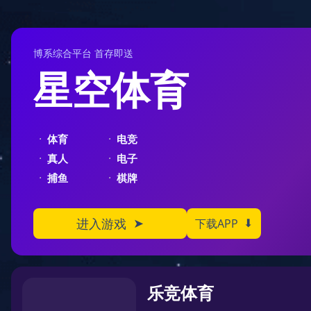
+ 18211818569
imprecise@mac.com