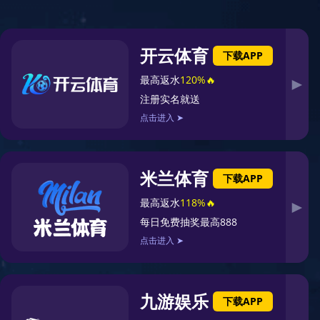
向
+
现在预约